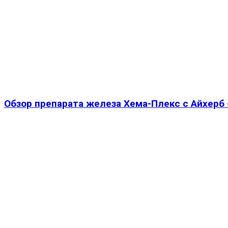
Обзор препарата железа Хема-Плекс с Айхерб