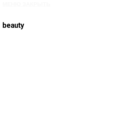
МЕНЮ
ЗАКРЫТЬ
ПО
beauty
ВЕБ-
САЙТУ