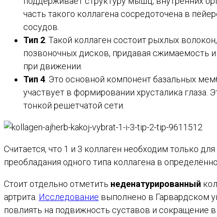
поддерживает структуру мышц, внутренних орга
часть такого коллагена сосредоточена в пейе
сосудов.
Тип 2
. Такой коллаген состоит рыхлых волокон
позвоночных дисков, придавая сжимаемость и
при движении.
Тип 4
. Это основной компонент базальных мемб
участвует в формировании хрусталика глаза. Эт
тонкой решетчатой сети.
Считается, что 1 и 3 коллаген необходим только для
преобладания одного типа коллагена в определённо
Стоит отдельно отметить
неденатурированный
кол
артрита.
Исследование
выполнено в Гарвардском ун
повлиять на подвижность суставов и сокращение в 