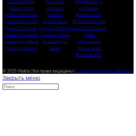
Каталог обзоров
Витамины
Здоровье сердца
Добавки детям
Минералы
Долголетие
Добавки женщинам
Кислоты
Беременность
Добавки мужчинам
Жиры и масла
Профилактика рака
Добавки пожилым
Продукты питания
Защита от патогенов
Добавки для красоты
Травяные добавки
Диабет
Добавки для энергии
Антиоксиданты
Здоровый сон
Добавки для мозга
Белки
Худеем легко
❤ Наш магазин
© 2025 Vitabla | Все права защищены |
Ограничение ответственности
Закрыть меню