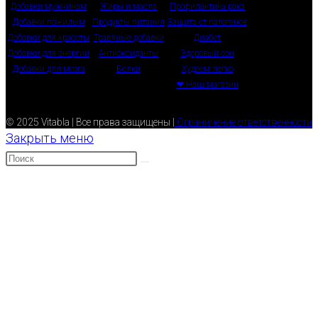
Добавки мужчинам
Жиры и масла
Профилактика рака
Добавки пожилым
Продукты питания
Защита от патогенов
Добавки для красоты
Травяные добавки
Диабет
Добавки для энергии
Антиоксиданты
Здоровый сон
Добавки для мозга
Белки
Худеем легко
❤ Наш магазин
© 2025 Vitabla | Все права защищены |
Ограничение ответственности
Закрыть меню