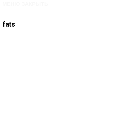
МЕНЮ
ЗАКРЫТЬ
ПО
fats
ВЕБ-
САЙТУ