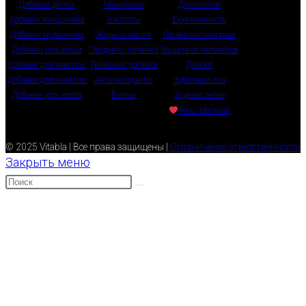
Добавки детям
Минералы
Долголетие
Добавки женщинам
Кислоты
Беременность
Добавки мужчинам
Жиры и масла
Профилактика рака
Добавки пожилым
Продукты питания
Защита от патогенов
Добавки для красоты
Травяные добавки
Диабет
Добавки для энергии
Антиоксиданты
Здоровый сон
Добавки для мозга
Белки
Худеем легко
Наш магазин
© 2025 Vitabla | Все права защищены |
Ограничение ответственности
Закрыть меню