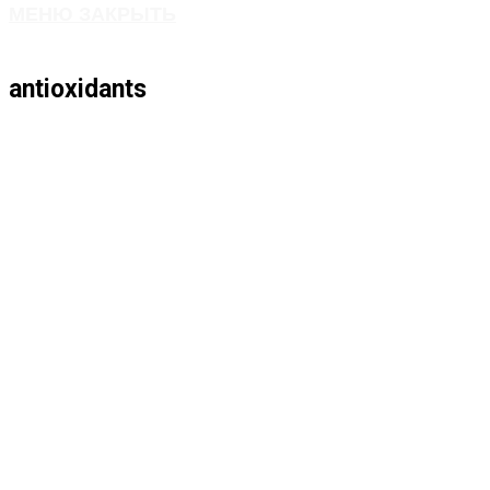
МЕНЮ
ЗАКРЫТЬ
ПО
antioxidants
ВЕБ-
САЙТУ