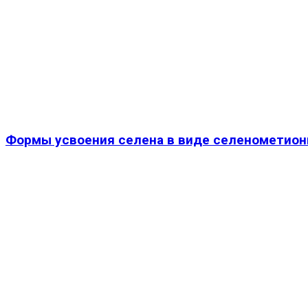
Формы усвоения селена в виде селенометион