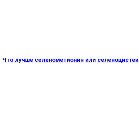
Что лучше селенометионин или селеноцистеи