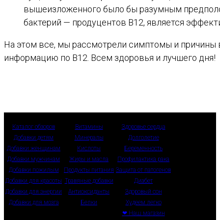
вышеизложенного было бы разумным предполо
бактерий — продуцентов В12, является эффек
На этом все, мы рассмотрели симптомы и причины в
информацию по В12. Всем здоровья и лучшего дня!
Каталог обзоров
Витамины
Здоровье сердца
Добавки детям
Минералы
Долголетие
Добавки женщинам
Кислоты
Беременность
Добавки мужчинам
Жиры и масла
Профилактика рака
Добавки пожилым
Продукты питания
Защита от патогенов
Добавки для красоты
Травяные добавки
Диабет
Добавки для энергии
Антиоксиданты
Здоровый сон
Добавки для мозга
Белки
Худеем легко
❤ Наш магазин