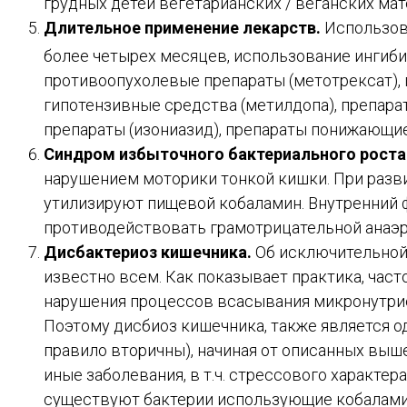
грудных детей вегетарианских / веганских мат
Длительное применение лекарств.
Использов
более четырех месяцев, использование ингиби
противоопухолевые препараты (метотрексат), 
гипотензивные средства (метилдопа), препара
препараты (изониазид), препараты понижающие
С
индром избыточного бактериального роста
нарушением моторики тонкой кишки. При разв
утилизируют пищевой кобаламин. Внутренний ф
противодействовать грамотрицательной анаэр
Дисбактериоз кишечника.
Об исключительной
известно всем. Как показывает практика, част
нарушения процессов всасывания микронутрие
Поэтому дисбиоз кишечника, также является 
правило вторичны), начиная от описанных выш
иные заболевания, в т.ч. стрессового характер
существуют бактерии использующие кобаламин