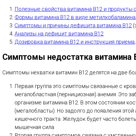
Полезные свойства витамина В12 и продукты
Формы витамина В12 в виде метилкобаламина,
Симптомы и причины дефицита витамина В12
(
Анализы на дефицит витамина В12
.
Дозировка витамина В12 и инструкция приема,
Симптомы недостатка витамина В
Симптомы нехватки витамин В12 делятся на две бо
Первая группа это симптомы связанные с кров
мегалобластная (
п
ернициозная) анемия. Это за
организме витамина В12. В этом состоянии ко
(мегалобласты). Но задолго до появления этой
кишечного тракта. Желудок будет часто болеть
мышечная сила.
Вторая группа симптомов связана с умственн