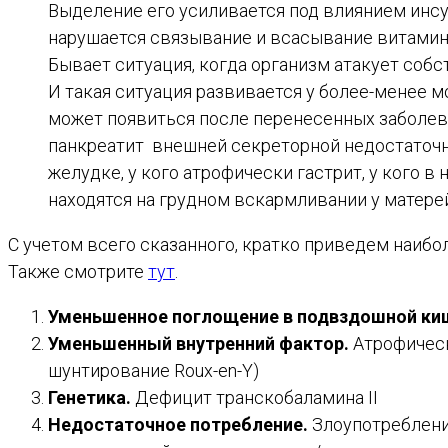
Выделение его усиливается под влиянием инсу
нарушается связывание и всасывание витамина
Бывает ситуация, когда организм атакует соб
И такая ситуация развивается у более-менее мо
может появиться после перенесенных заболеван
панкреатит внешней секреторной недостаточн
желудке, у кого атрофически гастрит, у кого 
находятся на грудном вскармливании у матере
С учетом всего сказанного, кратко приведем наиб
Также смотрите
тут
.
Уменьшенное поглощение в подвздошной ки
Уменьшенный внутренний фактор.
Атрофическ
шунтирование Roux-en-Y)
Генетика.
Дефицит транскобаламина II
Недостаточное потребление.
Злоупотреблени