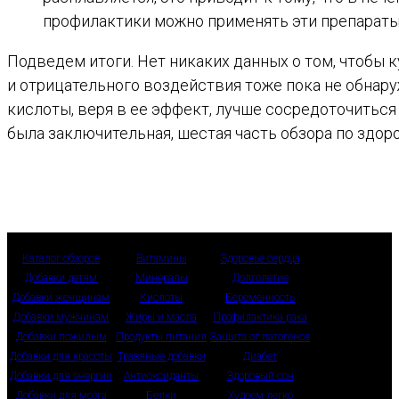
профилактики можно применять эти препараты
Подведем итоги. Нет никаких данных о том, чтобы
и отрицательного воздействия тоже пока не обнар
кислоты, веря в ее эффект, лучше сосредоточиться
была заключительная, шестая часть обзора по здор
Каталог обзоров
Витамины
Здоровье сердца
Добавки детям
Минералы
Долголетие
Добавки женщинам
Кислоты
Беременность
Добавки мужчинам
Жиры и масла
Профилактика рака
Добавки пожилым
Продукты питания
Защита от патогенов
Добавки для красоты
Травяные добавки
Диабет
Добавки для энергии
Антиоксиданты
Здоровый сон
Добавки для мозга
Белки
Худеем легко