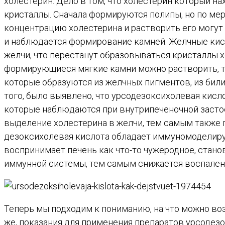
холестерин. Дело в том, что холестерин который на
кристаллы. Сначала формируются полипы, но по мер
концентрацию холестерина и растворить его могут 
и наблюдается формирование камней. Желчные кисл
желчи, что перестанут образовываться кристаллы хо
формирующиеся мягкие камни можно растворить, те
которые образуются из желчных пигментов, из бил
того, было выявлено, что урсодезоксихолевая кисл
которые наблюдаются при внутрипеченочной застое
выделение холестерина в желчи, тем самым также п
дезоксихолевая кислота обладает иммуномоделиру
воспринимает печень как что-то чужеродное, стано
иммунной системы, тем самым снижается воспалени
Теперь мы подходим к пониманию, на что можно воз
же, показания для применения препаратов урсодез