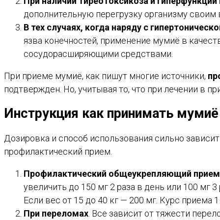
При наличии тиреотоксикоза и гиперфункции
дополнительную перегрузку организму свои
В тех случаях, когда наряду с гипертоничес
язва конечностей, применение мумиё в качес
сосудорасширяющими средствами.
При приеме мумиё, как пишут многие источники,
пр
подтвержден. Но, учитывая то, что при лечении в 
Инструкция как принимать мумиё
Дозировка и способ использования сильно зависит
профилактический прием.
Профилактический общеукрепляющий прием
увеличить до 150 мг 2 раза в день или 100 мг 3
Если вес от 15 до 40 кг — 200 мг. Курс приема
При переломах
. Все зависит от тяжести перел