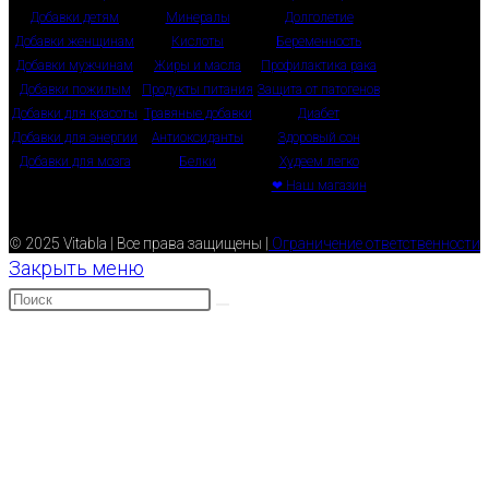
Добавки детям
Минералы
Долголетие
Добавки женщинам
Кислоты
Беременность
Добавки мужчинам
Жиры и масла
Профилактика рака
Добавки пожилым
Продукты питания
Защита от патогенов
Добавки для красоты
Травяные добавки
Диабет
Добавки для энергии
Антиоксиданты
Здоровый сон
Добавки для мозга
Белки
Худеем легко
❤ Наш магазин
© 2025 Vitabla | Все права защищены |
Ограничение ответственности
Закрыть меню