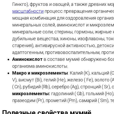
Гинкго), фруктов и овощей, а также древних 
масштабности
процесс превращения органичес
мощная комбинация для оздоровления организм
минеральных солей, аминокислот и микроэлеме
минеральные соли, стерины, гормоны, жирные 
дубильные вещества, хиноны, изофлавоны, то
старения), антивирусной активностью, деток
адаптогенным, противовоспалительным, проти
Аминокислот
в составе мумиё обнаружено бол
организма аминокислоты.
Макро и микроэлементы
: Калий (К), кальций (С
V), висмут (Bi), гелий (He), железо ( Fe), золото 
( Cn), рубидий (Rb), серебро (Ag), стронций ( Sr), с
микроэлементы:
гадолиний ( Gb), гольмий (Ho), 
празеодим (Pr), прометий (Pm), самарий ( Sm), тер
Полезные свойства мумиё