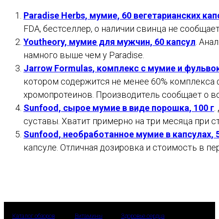
Paradise Herbs, мумие, 60 вегетарианских кап
FDA, бестселлер, о наличии свинца не сообщает
Youtheory, мумие для мужчин, 60 капсул
. Ана
намного выше чем у Paradise.
Jarrow Formulas, комплекс с мумие и фульвок
котором содержится не менее 60% комплекса 
хромопротеинов. Производитель сообщает о в
Sunfood, сырое мумие в виде порошка, 100 г
.
суставы. Хватит примерно на три месяца при 
Sunfood, необработанное мумие в капсулах, 5
капсуле. Отличная дозировка и стоимость в пе
Каталог обзоров
Витамины
Здоровье сердца