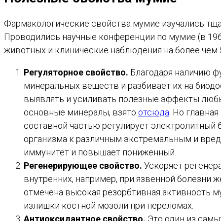
Фармакологические свойства мумие изучались тщат
Проводились научные конференции по мумие (в 1965
животных и клинические наблюдения на более чем 
Регуляторное свойство.
Благодаря наличию ф
минеральных веществ и разбивает их на биодо
выявлять и усиливать полезные эффекты любых
основные минералы, взято
отсюда
. Но главна
составной частью регулирует электролитный 
организма к различным экстремальным и вред
иммунитет и повышает пониженный.
Регенерирующее свойство.
Ускоряет регенера
внутренних, например, при язвенной болезни 
отмечена высокая резорбтивная активность му
излишки костной мозоли при переломах.
Антиоксидантное свойство.
Это один из самы