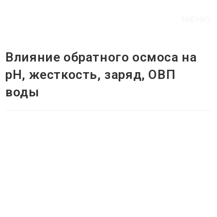
Перейти
к
МЕНЮ
содержимому
Влияние обратного осмоса на
pH, жесткость, заряд, ОВП
воды