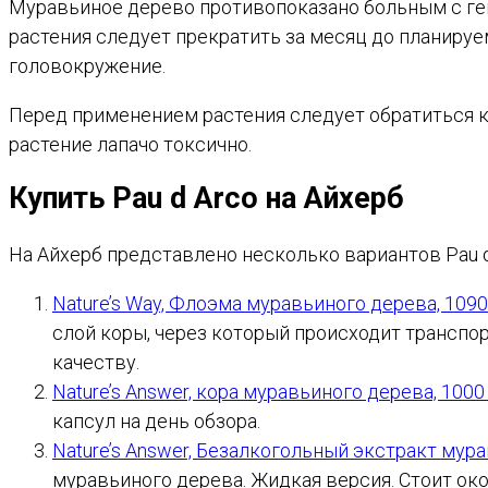
Муравьиное дерево противопоказано больным с ге
растения следует прекратить за месяц до планиру
головокружение.
Перед применением растения следует обратиться к
растение лапачо токсично.
Купить Pau d Arco на Айхерб
На Айхерб представлено несколько вариантов Pau d
Nature’s Way, Флоэма муравьиного дерева, 1090
слой коры, через который происходит транспо
качеству.
Nature’s Answer, кора муравьиного дерева, 1000
капсул на день обзора.
Nature’s Answer, Безалкогольный экстракт мура
муравьиного дерева. Жидкая версия. Стоит окол