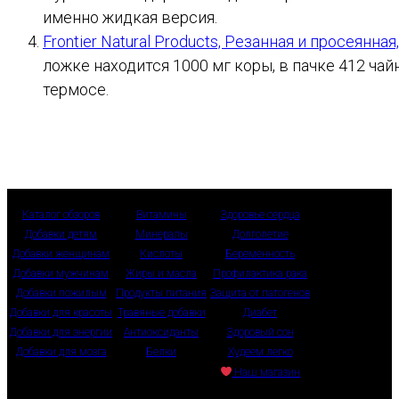
именно жидкая версия.
Frontier Natural Products, Резанная и просеянная
ложке находится 1000 мг коры, в пачке 412 ча
термосе.
Каталог обзоров
Витамины
Здоровье сердца
Добавки детям
Минералы
Долголетие
Добавки женщинам
Кислоты
Беременность
Добавки мужчинам
Жиры и масла
Профилактика рака
Добавки пожилым
Продукты питания
Защита от патогенов
Добавки для красоты
Травяные добавки
Диабет
Добавки для энергии
Антиоксиданты
Здоровый сон
Добавки для мозга
Белки
Худеем легко
Наш магазин