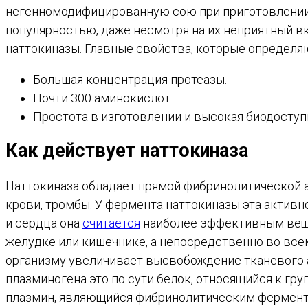
негенномодифицированную сою при приготовлении н
популярностью, даже несмотря на их неприятный 
наттокиназы. Главные свойства, которые определя
Большая концентрация протеазы.
Почти 300 аминокислот.
Простота в изготовлении и высокая биодоступ
Как действует наттокиназа
Наттокиназа обладает прямой фибринолитической а
крови, тромбы. У фермента наттокиназы эта актив
и сердца она
считается
наиболее эффективным вещес
желудке или кишечнике, а непосредственно во всем
организму увеличивает высвобождение тканевого ак
плазминогена это по сути белок, относящийся к г
плазмин, являющийся фибринолитическим ферменто