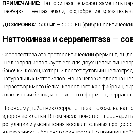
ПРИМЕЧАНИЕ:
Наттокиназа не может заменить вар
наоборот — ее назначали, но одобрение врача получ
ДОЗИРОВКА:
500 мг — 5000 FU (фибринолитических
Наттокиназа и серрапептаза — с
Серрапептаза это протеолитический фермент, выдел
Шелкопряд использует его для двух целей: пищеваре
бабочки. Кокон, который плетет тутовый шелкопряд
натуральных материалов. Но из чего же сделана ш
нерастворимого белка, известного как фиброин, ск
эластичный белок, и все же этот фермент, серрапеп
По своему действию серрапептаза похожа на натто
здоровые клетки. В том числе помогает переварить 
регуляции и уменьшения воспалительных процессо
выраженность болевого синдрома. Но принцип дейс