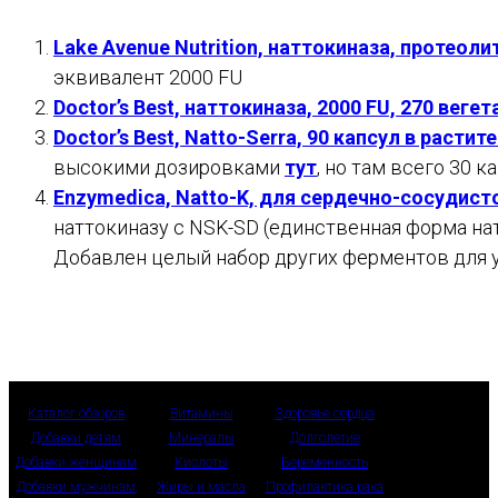
Lake Avenue Nutrition, наттокиназа, протеол
эквивалент 2000 FU
Doctor’s Best, наттокиназа, 2000 FU, 270 веге
Doctor’s Best, Natto-Serra, 90 капсул в расти
высокими дозировками
тут
, но там всего 30 к
Enzymedica, Natto-K, для сердечно-сосудист
наттокиназу с NSK-SD (единственная форма на
Добавлен целый набор других ферментов для 
Каталог обзоров
Витамины
Здоровье сердца
Добавки детям
Минералы
Долголетие
Добавки женщинам
Кислоты
Беременность
Добавки мужчинам
Жиры и масла
Профилактика рака