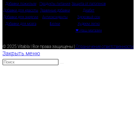
Добавки пожилым
Продукты питания
Защита от патогенов
Добавки для красоты
Травяные добавки
Диабет
Добавки для энергии
Антиоксиданты
Здоровый сон
Добавки для мозга
Белки
Худеем легко
❤ Наш магазин
© 2025 Vitabla | Все права защищены |
Ограничение ответственности
Закрыть меню