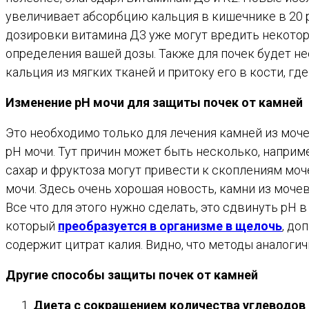
увеличивает абсорбцию кальция в кишечнике в 20 ра
дозировки витамина Д3 уже могут вредить некото
определения вашей дозы. Также для почек будет н
кальция из мягких тканей и притоку его в кости, где
Изменение pH мочи для защиты почек от камней
Это необходимо только для лечения камней из моче
pH мочи. Тут причин может быть несколько, наприм
сахар и фруктоза могут привести к скоплениям моч
мочи. Здесь очень хорошая новость, камни из моче
Все что для этого нужно сделать, это сдвинуть pH 
который
преобразуется в организме в щелочь
, до
содержит цитрат калия. Видно, что методы аналогич
Другие способы защиты почек от камней
Диета с сокращением количества углеводов