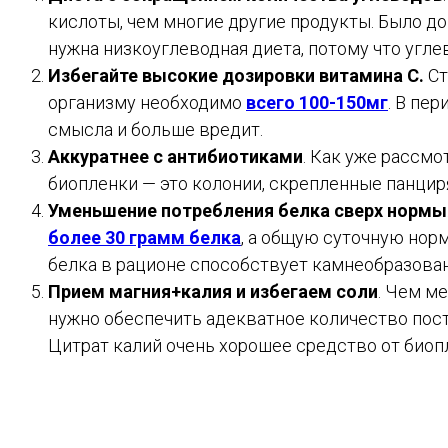
кислоты, чем многие другие продукты. Было до
нужна низкоуглеводная диета, потому что угл
Избегайте высокие дозировки витамина С.
Ст
организму необходимо
всего 100-150мг
. В пе
смысла и больше вредит.
Аккуратнее с антибиотиками
. Как уже рассм
биопленки — это колонии, скрепленные панцир
Уменьшение потребления белка сверх нормы
более 30 грамм белка
, а общую суточную нор
белка в рационе способствует камнеобразова
Прием магния+калия и избегаем соли
. Чем м
нужно обеспечить адекватное количество посту
Цитрат калий очень хорошее средство от биопл