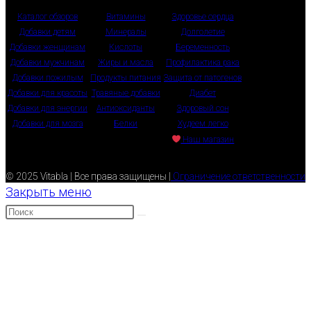
Каталог обзоров
Витамины
Здоровье сердца
Добавки детям
Минералы
Долголетие
Добавки женщинам
Кислоты
Беременность
Добавки мужчинам
Жиры и масла
Профилактика рака
Добавки пожилым
Продукты питания
Защита от патогенов
Добавки для красоты
Травяные добавки
Диабет
Добавки для энергии
Антиоксиданты
Здоровый сон
Добавки для мозга
Белки
Худеем легко
Наш магазин
© 2025 Vitabla | Все права защищены |
Ограничение ответственности
Закрыть меню