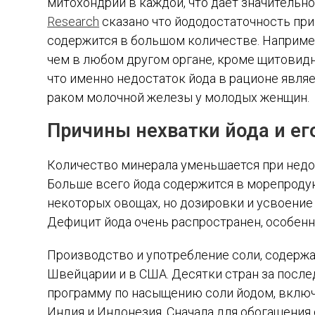
митохондрий в каждой, что дает значительно
Research
сказано что йододостаточность при
содержится в большом количестве. Например
чем в любом другом органе, кроме щитовид
что именно недостаток йода в рационе явля
раком молочной железы у молодых женщин.
Причины нехватки йода и ег
Количество минерала уменьшается при недо
Больше всего йода содержится в морепродук
некоторых овощах, но дозировки и усвоение 
Дефицит йода очень распространен, особенн
Производство и употребление соли, содержащ
Швейцарии и в США. Десятки стран за посл
программу по насыщению соли йодом, включа
Индия и Индонезия. Сначала для обогащения