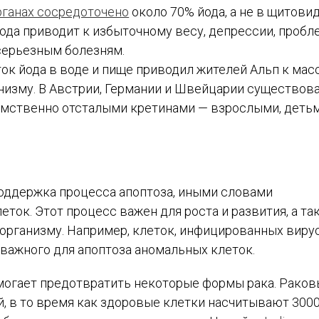
рганах сосредоточено
около 70% йода, а не в щитови
йода приводит к избыточному весу, депрессии, пробл
серьезным болезням.
аток йода в воде и пище приводил жителей Альп к ма
низму. В Австрии, Германии и Швейцарии существов
умственно отсталыми кретинами — взрослыми, детьм
поддержка процесса апоптоза, иными словами
ок. Этот процесс важен для роста и развития, а та
организму. Например, клеток, инфицированных вирус
 важного для апоптоза аномальных клеток.
могает предотвратить некоторые формы рака. Рако
, в то время как здоровые клетки насчитывают 300