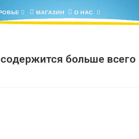
я больше всего и его польза
РОВЬЕ
МАГАЗИН
О НАС
ПЕРЕКЛЮЧИТЬ
ПОИСК
 содержится больше всего 
ПО
ВЕБ-
САЙТУ