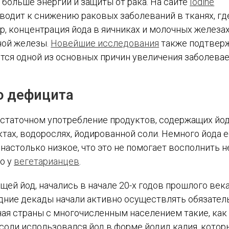
 больше энергии и защиты от рака. На сайте
Iodine
водит к снижению раковых заболеваний в тканях, гд
, концентрация йода в яичниках и молочных железа
ной железы.
Новейшие исследования
также подтвер
ется одной из основных причин увеличения заболева
о дефицита
статочном употребление продуктов, содержащих йод
тах, водорослях, йодированной соли. Немного йода е
настолько низкое, что это не помогает восполнить н
о у
вегетарианцев
.
ей йод, начались в начале 20-х годов прошлого века
едние декады начали активно осуществлять обязате
я страны с многочисленным населением такие, как 
 соли использовался йод в форме йодид калия, котор