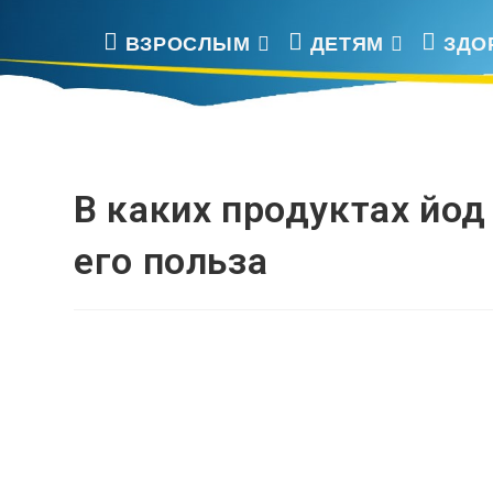
Перейти
В каких продуктах йод содержитс
к
ВЗРОСЛЫМ
ДЕТЯМ
ЗДО
содержимому
В каких продуктах йод
его польза