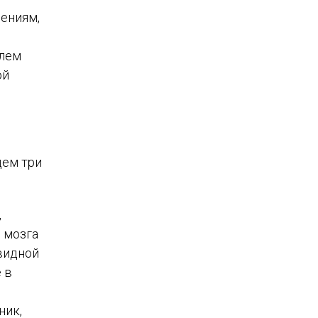
лениям,
елем
ой
дем три
,
я мозга
овидной
 в
ник,