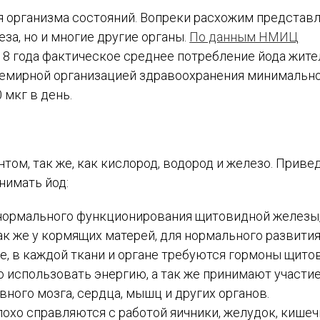
я организма состояний. Вопреки расхожим представ
за, но и многие другие органы.
По данным НМИЦ
018 года фактическое среднее потребление йода жит
семирной организацией здравоохранения минимальн
 мкг в день.
ом, так же, как кислород, водород и железо. Приве
нимать йод:
 нормального функционирования щитовидной железы
ак же у кормящих матерей, для нормального развити
ке, в каждой ткани и органе требуются гормоны щит
 использовать энергию, а так же принимают участие
вного мозга, сердца, мышц и других органов.
плохо справляются с работой яичники, желудок, кишеч