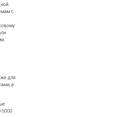
дной
емам с
ссовому
али
и,
кже для
ами, а
вые
0-5000