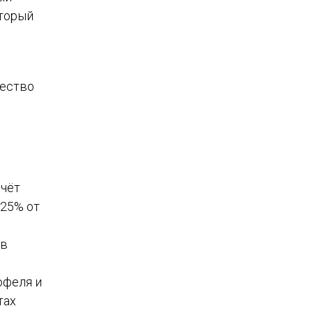
оторый
чество
счёт
 25% от
 в
офеля и
тах