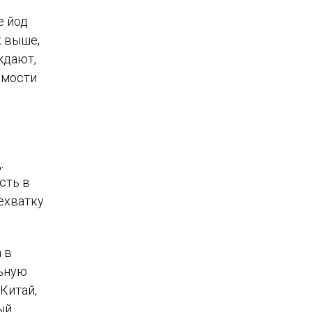
е йод
х выше,
ждают,
емости
.
сть в
ехватку.
 в
льную
Китай,
ый