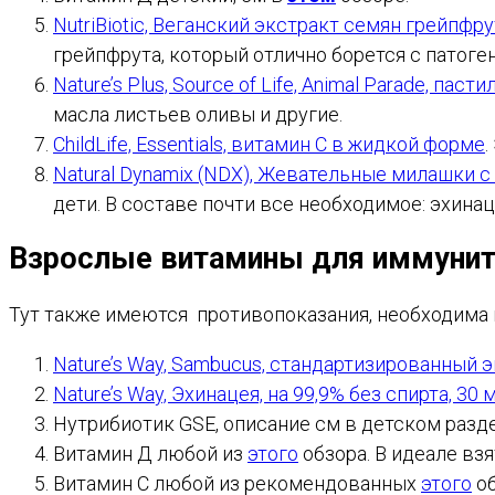
NutriBiotic, Веганский экстракт семян грейпфру
грейпфрута, который отлично борется с патоге
Nature’s Plus, Source of Life, Animal Parade, пасти
масла листьев оливы и другие.
ChildLife, Essentials, витамин C в жидкой форме
.
Natural Dynamix (NDX), Жевательные милашки с
дети. В составе почти все необходимое: эхинац
Взрослые витамины для иммунит
Тут также имеются противопоказания, необходима 
Nature’s Way, Sambucus, стандартизированный э
Nature’s Way, Эхинацея, на 99,9% без спирта, 30 
Нутрибиотик GSE, описание см в детском разд
Витамин Д любой из
этого
обзора. В идеале вз
Витамин С любой из рекомендованных
этого
об