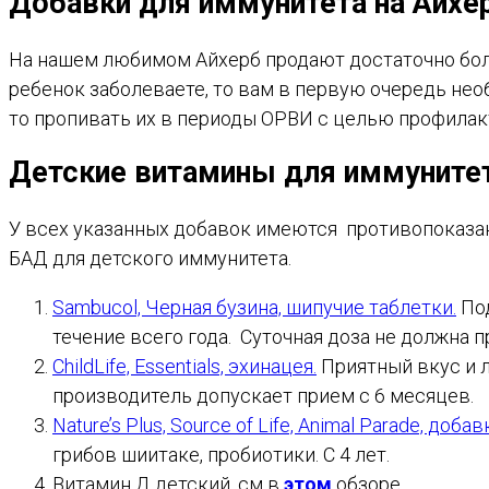
Добавки для иммунитета на Айхе
На нашем любимом Айхерб продают достаточно бол
ребенок заболеваете, то вам в первую очередь необ
то пропивать их в периоды ОРВИ с целью профилакт
Детские витамины для иммуните
У всех указанных добавок имеются противопоказа
БАД для детского иммунитета.
Sambucol, Черная бузина, шипучие таблетки.
Под
течение всего года. Суточная доза не должна п
ChildLife, Essentials, эхинацея.
Приятный вкус и л
производитель допускает прием с 6 месяцев.
Nature’s Plus, Source of Life, Animal Parade, до
грибов шиитаке, пробиотики. С 4 лет.
Витамин Д детский, см в
этом
обзоре.