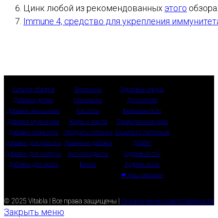
Цинк любой из рекомендованных
этого
обзора
Immune 4, средство для укрепления иммунитет
Каталог обзоров
Витамины
Здоровье сердца
Добавки детям
Минералы
Долголетие
Добавки женщинам
Кислоты
Беременность
Добавки мужчинам
Жиры и масла
Профилактика рака
Добавки пожилым
Продукты питания
Защита от патогенов
Добавки для красоты
Травяные добавки
Диабет
Добавки для энергии
Антиоксиданты
Здоровый сон
Добавки для мозга
Белки
Худеем легко
❤ Наш магазин
© 2025 Vitabla | Все права защищены |
Ограничение ответственности
Закрыть меню