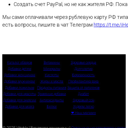
Создать счет PayPal, но не как жителя РФ. Пока
Мы сами оплачивали через рублевую карту РФ типа Ma
есть вопросы, пишите в чат Телеграм
https://t.me/i
Каталог обзоров
Витамины
Здоровье сердца
Добавки детям
Минералы
Долголетие
Добавки женщинам
Кислоты
Беременность
Добавки мужчинам
Жиры и масла
Профилактика рака
Добавки пожилым
Продукты питания
Защита от патогенов
Добавки для красоты
Травяные добавки
Диабет
Добавки для энергии
Антиоксиданты
Здоровый сон
Добавки для мозга
Белки
Худеем легко
❤ Наш магазин
© 2025 Vitabla | Все права защищены |
Ограничение ответственности