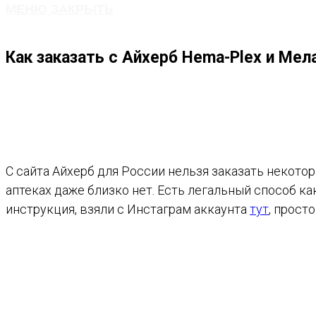
МЕНЮ
ЗАКРЫТЬ
ПО
Как заказать с Айхерб Hema-Plex и Мел
ВЕБ-
САЙТУ
С сайта Айхерб для России нельзя заказать некото
аптеках даже близко нет. Есть легальный способ к
инструкция, взяли с Инстаграм аккаунта
тут
, прост