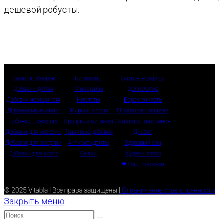
дешевой робусты.
Каталог обзоров
Витамины
Здоровье сердца
Добавки детям
Минералы
Долголетие
Добавки женщинам
Кислоты
Беременность
Добавки мужчинам
Жиры и масла
Профилактика рака
Добавки пожилым
Продукты питания
Защита от патогенов
Добавки для красоты
Травяные добавки
Диабет
Добавки для энергии
Антиоксиданты
Здоровый сон
Добавки для мозга
Белки
Худеем легко
❤ Наш магазин
© 2025 Vitabla | Все права защищены |
Ограничение ответственности
Закрыть меню