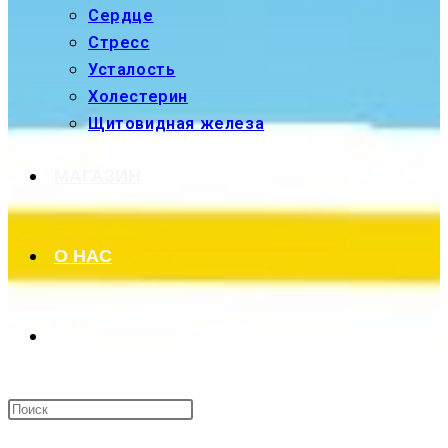
Сердце
Стресс
Усталость
Холестерин
Щитовидная железа
МАГАЗИН
О НАС
ПЕРЕКЛЮЧИТЬ
ПОИСК