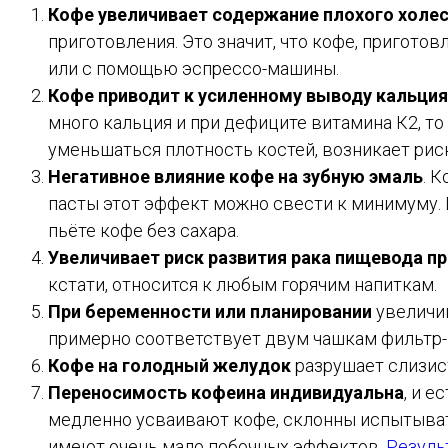
Кофе увеличивает содержание плохого холе
приготовления. Это значит, что кофе, пригото
или с помощью эспрессо-машины.
Кофе приводит к усиленному выводу кальция
много кальция и при дефиците витамина К2, то 
уменьшаться плотность костей, возникает рис
Негативное влияние кофе на зубную эмаль
. 
пасты этот эффект можно свести к минимуму. 
пьёте кофе без сахара.
Увеличивает риск развития рака пищевода пр
кстати, относится к любым горячим напиткам.
При беременности или планировании
увеличив
примерно соответствует двум чашкам фильтр-
Кофе на голодный желудок
разрушает слизист
Переносимость кофеина индивидуальна
, и 
медленно усваивают кофе, склонны испытывать
имеют очень мало побочных эффектов.
Резуль