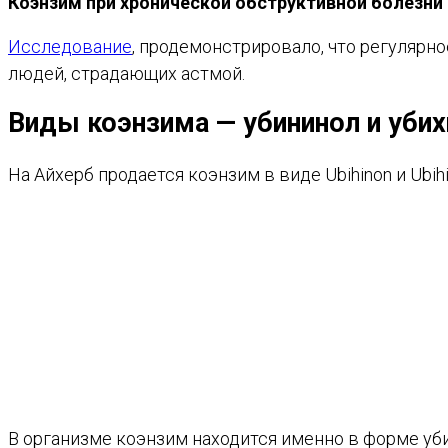
Коэнзим при хронической обструктивной болезни 
Исследование
, продемонстрировало, что регулярн
людей, страдающих астмой.
Виды коэнзима — убининол и убих
На Айхерб продается коэнзим в виде Ubihinon и Ub
В организме коэнзим находится именно в форме уби