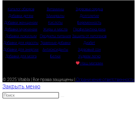
Каталог обзоров
Витамины
Здоровье сердца
Добавки детям
Минералы
Долголетие
Добавки женщинам
Кислоты
Беременность
Добавки мужчинам
Жиры и масла
Профилактика рака
Добавки пожилым
Продукты питания
Защита от патогенов
Добавки для красоты
Травяные добавки
Диабет
Добавки для энергии
Антиоксиданты
Здоровый сон
Добавки для мозга
Белки
Худеем легко
Наш магазин
© 2025 Vitabla | Все права защищены |
Ограничение ответственности
Закрыть меню