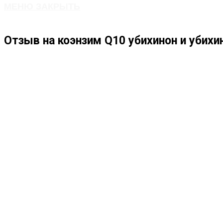
МЕНЮ
ЗАКРЫТЬ
ПО
Отзыв на коэнзим Q10 убихинон и убих
ВЕБ-
САЙТУ