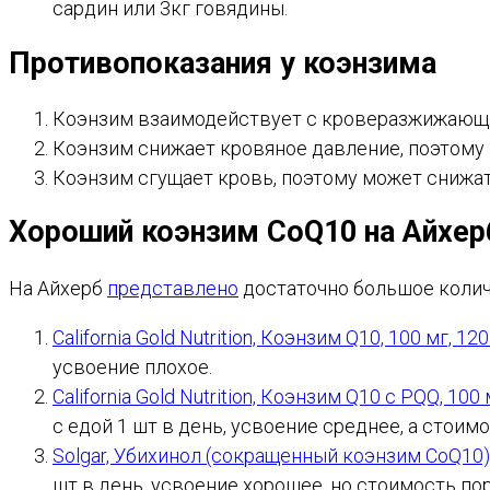
сардин или 3кг говядины.
Противопоказания у коэнзима
Коэнзим взаимодействует с кроверазжижающим
Коэнзим снижает кровяное давление, поэтому
Коэнзим сгущает кровь, поэтому может снижа
Хороший коэнзим CoQ10 на Айхер
На Айхерб
представлено
достаточно большое колич
California Gold Nutrition, Коэнзим Q10, 100 мг, 
усвоение плохое.
California Gold Nutrition, Коэнзим Q10 с PQQ, 10
с едой 1 шт в день, усвоение среднее, а стоим
Solgar, Убихинол (сокращенный коэнзим CoQ10)
шт в день, усвоение хорошее, но стоимость пор