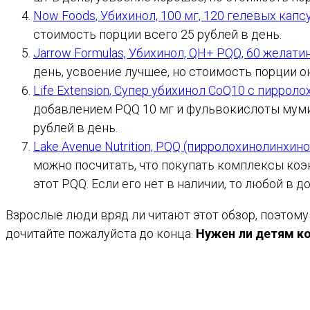
Now Foods, Убихинол, 100 мг, 120 гелевых капс
стоимость порции всего 25 рублей в день.
Jarrow Formulas, Убихинол, QH+ PQQ, 60 желат
день, усвоение лучшее, но стоимость порции ок
Life Extension, Супер убихинол CoQ10 c пиррол
добавлением PQQ 10 мг и фульвокислоты мумие
рублей в день.
Lake Avenue Nutrition, PQQ (пирролохинолинхино
можно посчитать, что покупать комплексы коэ
этот PQQ. Если его нет в наличии, то любой в 
Взрослые люди вряд ли читают этот обзор, поэтому
дочитайте пожалуйста до конца.
Нужен ли детям к