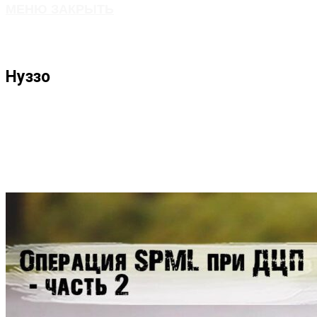
МЕНЮ
ЗАКРЫТЬ
ПО
Нуззо
ВЕБ-
САЙТУ