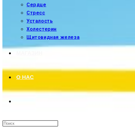
Сердце
Стресс
Усталость
Холестерин
Щитовидная железа
МАГАЗИН
О НАС
ПЕРЕКЛЮЧИТЬ
ПОИСК