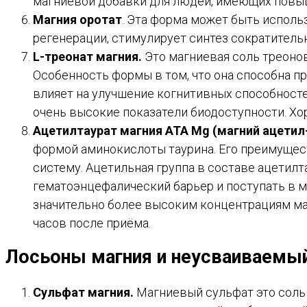
магниевой добавки для людей, имеющих повы
Магния оротат
. Эта форма может быть исполь
регенерации, стимулирует синтез сократительн
L-треонат магния.
Это магниевая соль треонов
Особенность формы в том, что она способна п
влияет на улучшение когнитивных способностей
очень высокие показатели биодоступности. Хор
Ацетилтаурат магния ATA Mg (магний ацетил
формой аминокислоты таурина. Его преимуще
систему. Ацетильная группа в составе ацетилт
гематоэнцефалический барьер и поступать в м
значительно более высоким концентрациям маг
часов после приёма.
Лосьоны магния и неусваиваемый
Сульфат магния.
Магниевый сульфат это соль 