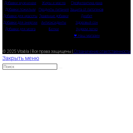
Добавки мужчинам
Жиры и масла
Профилактика рака
Добавки пожилым
Продукты питания
Защита от патогенов
Добавки для красоты
Травяные добавки
Диабет
Добавки для энергии
Антиоксиданты
Здоровый сон
Добавки для мозга
Белки
Худеем легко
❤ Наш магазин
© 2025 Vitabla | Все права защищены |
Ограничение ответственности
Закрыть меню