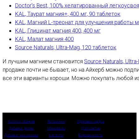
Doctor’s Best, 100% хелатированный легкоусвоя
KAL, Таурат магния+, 400 мг, 90 таблеток
KAL, Магний L-треонат для улучшения работы м
KAL, Глицинат магния 400, 400 мг
KAL, Малат магния 400
Source Naturals, Ultra-Mag, 120 таблеток
И лучшим магнием становится
Source Naturals, Ultr
продаже почти не бывает, но на Айхерб можно подпи
все эти варианты хороши. Можно покупать любой и
Каталог обзоров
Витамины
Здоровье сердца
Добавки детям
Минералы
Долголетие
Добавки женщинам
Кислоты
Беременность